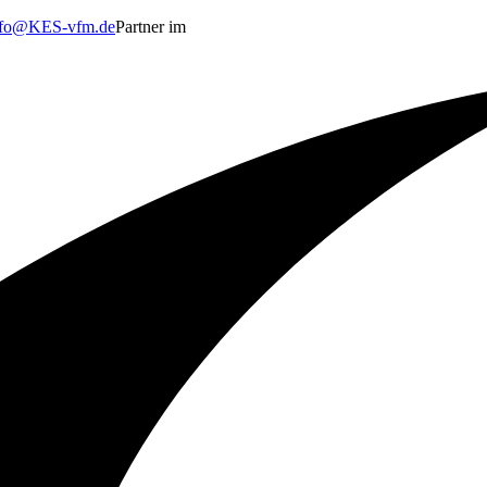
nfo@KES-vfm.de
Partner im