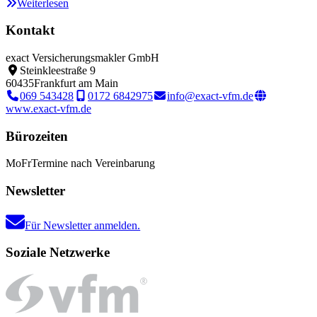
Weiterlesen
Kontakt
exact Versicherungsmakler GmbH
Steinkleestraße 9
60435
Frankfurt am Main
069 543428
0172 6842975
info@exact-vfm.de
www.exact-vfm.de
Bürozeiten
Mo
Fr
Termine nach Vereinbarung
Newsletter
Für Newsletter anmelden.
Soziale Netzwerke