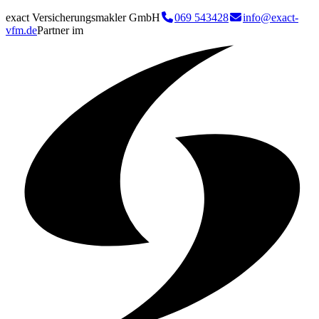
exact Versicherungsmakler GmbH
069 543428
info@exact-
vfm.de
Partner im