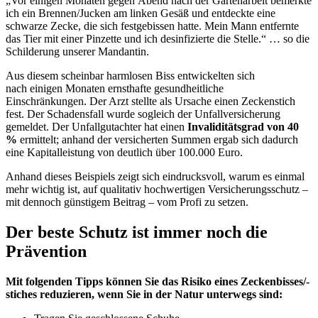
„Vor einigen Monaten gegen Abend nach der Gartenarbeit bemerkte
ich ein Brennen/Jucken am linken Gesäß und entdeckte eine
schwarze Zecke, die sich festgebissen hatte. Mein Mann entfernte
das Tier mit einer Pinzette und ich desinfizierte die Stelle.“ … so die
Schilderung unserer Mandantin.
Aus diesem scheinbar harmlosen Biss entwickelten sich
nach einigen Monaten ernsthafte gesundheitliche
Einschränkungen. Der Arzt stellte als Ursache einen Zeckenstich
fest. Der Schadensfall wurde sogleich der Unfallversicherung
gemeldet. Der Unfallgutachter hat einen
Invaliditätsgrad von 40
%
ermittelt; anhand der versicherten Summen ergab sich dadurch
eine Kapitalleistung von deutlich über 100.000 Euro.
Anhand dieses Beispiels zeigt sich eindrucksvoll, warum es einmal
mehr wichtig ist, auf qualitativ hochwertigen Versicherungsschutz –
mit dennoch günstigem Beitrag – vom Profi zu setzen.
Der beste Schutz ist immer noch die
Prävention
Mit folgenden Tipps können Sie das Risiko eines Zeckenbisses/-
stiches reduzieren, wenn Sie in der Natur unterwegs sind: