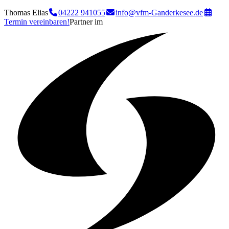
Thomas Elias
04222 941055
info@vfm-Ganderkesee.de
Termin vereinbaren!
Partner im