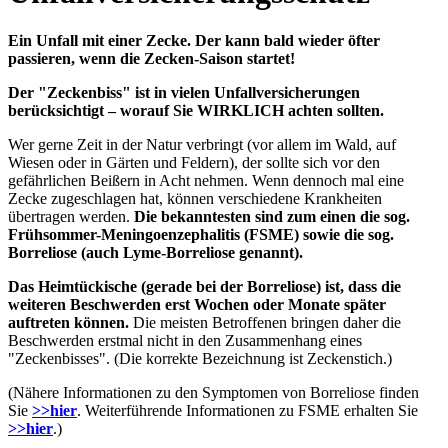
Ein Unfall mit einer Zecke. Der kann bald wieder öfter
passieren, wenn die Zecken-Saison startet!
Der "Zeckenbiss" ist in vielen Unfallversicherungen
berücksichtigt – worauf Sie WIRKLICH achten sollten.
Wer gerne Zeit in der Natur verbringt (vor allem im Wald, auf
Wiesen oder in Gärten und Feldern), der sollte sich vor den
gefährlichen Beißern in Acht nehmen. Wenn dennoch mal eine
Zecke zugeschlagen hat, können verschiedene Krankheiten
übertragen werden.
Die bekanntesten sind zum einen die sog.
Frühsommer-Meningoenzephalitis (FSME) sowie die sog.
Borreliose (auch Lyme-Borreliose genannt).
Das Heimtückische (gerade bei der Borreliose) ist, dass die
weiteren Beschwerden erst Wochen oder Monate später
auftreten können.
Die meisten Betroffenen bringen daher die
Beschwerden erstmal nicht in den Zusammenhang eines
"Zeckenbisses". (Die korrekte Bezeichnung ist Zeckenstich.)
(Nähere Informationen zu den Symptomen von Borreliose finden
Sie
>>hier
. Weiterführende Informationen zu FSME erhalten Sie
>>hier
.)