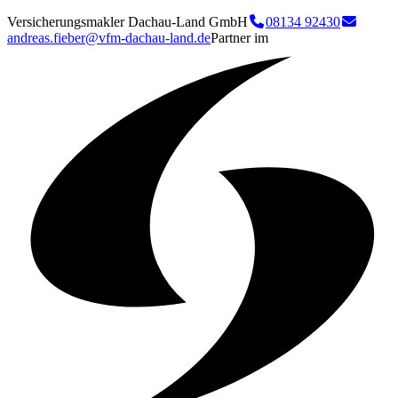
Versicherungsmakler Dachau-Land GmbH
08134 92430
andreas.fieber@vfm-dachau-land.de
Partner im