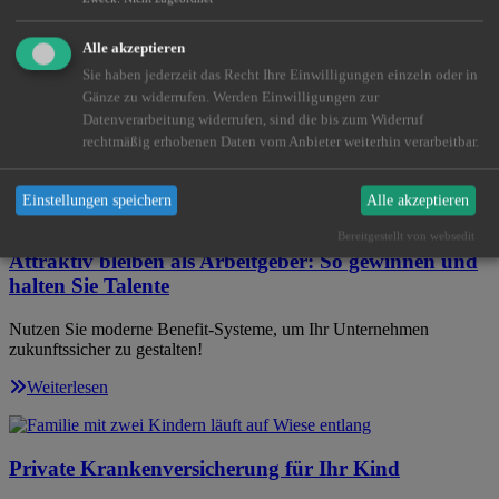
Alle akzeptieren
Sie haben jederzeit das Recht Ihre Einwilligungen einzeln oder in
Krankenzusatzversicherung – das GesundheitsPlus
Gänze zu widerrufen. Werden Einwilligungen zur
Datenverarbeitung widerrufen, sind die bis zum Widerruf
Gesundheitsvorsorge auf Privatpatienten-Niveau? Das geht auch als
gesetzlich Versicherter!
rechtmäßig erhobenen Daten vom Anbieter weiterhin verarbeitbar.
Weiterlesen
Einstellungen speichern
Alle akzeptieren
Bereitgestellt von websedit
Attraktiv bleiben als Arbeitgeber: So gewinnen und
halten Sie Talente
Nutzen Sie moderne Benefit-Systeme, um Ihr Unternehmen
zukunftssicher zu gestalten!
Weiterlesen
Private Krankenversicherung für Ihr Kind