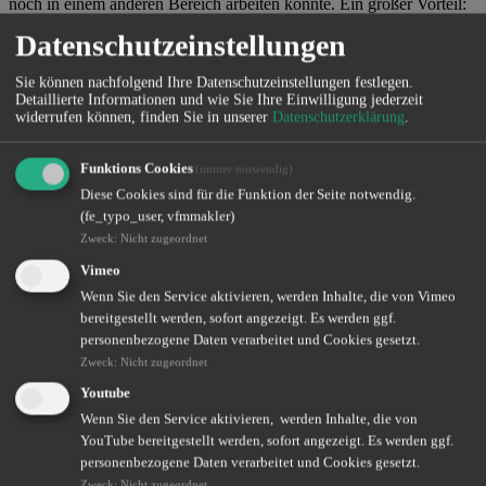
noch in einem anderen Bereich arbeiten könnte. Ein großer Vorteil:
Auch mit Vorerkrankungen ist ein Abschluss häufig möglich – bei
Datenschutzeinstellungen
Betrieben mit mindestens 10 Mitarbeitenden oft sogar ohne
Gesundheitsprüfung.
Sie können nachfolgend Ihre Datenschutzeinstellungen festlegen.
Sprechen Sie uns an – wir finden gemeinsam die richtige
Detaillierte Informationen und wie Sie Ihre Einwilligung jederzeit
widerrufen können, finden Sie in unserer
Datenschutzerklärung
.
Absicherung für Sie und Ihre Mitarbeitenden.
Funktions Cookies
(immer notwendig)
Diese Cookies sind für die Funktion der Seite notwendig.
(fe_typo_user, vfmmakler)
Zweck
:
Nicht zugeordnet
Sie möchten unsere aktuellen Themen per Newsletter erhalten?
Vimeo
Newsletter abonnieren
Wenn Sie den Service aktivieren, werden Inhalte, die von Vimeo
bereitgestellt werden, sofort angezeigt. Es werden ggf.
personenbezogene Daten verarbeitet und Cookies gesetzt.
Zweck
:
Nicht zugeordnet
Altersvorsorge – Zukunft sorgenfrei gestalten
Youtube
Wenn Sie den Service aktivieren, werden Inhalte, die von
Wir helfen Ihnen dabei, Ihre Versorgungslücke zu erkennen und zu
YouTube bereitgestellt werden, sofort angezeigt. Es werden ggf.
schließen.
personenbezogene Daten verarbeitet und Cookies gesetzt.
Weiterlesen
Zweck
:
Nicht zugeordnet