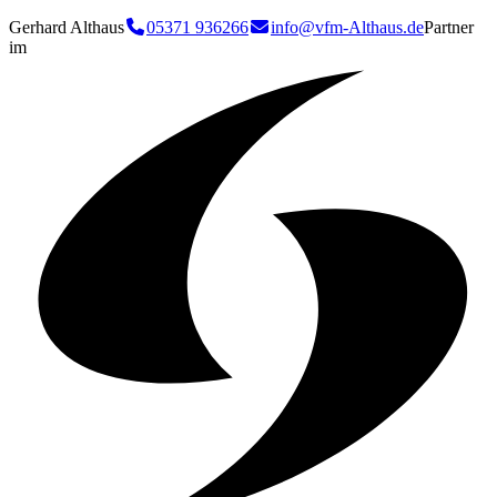
Gerhard Althaus
05371 936266
info@vfm-Althaus.de
Partner
im